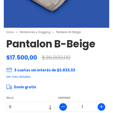
Inicio
>
Pantalones y Jogging
>
Pantalon B-Beige
Pantalon B-Beige
$17.500,00
$35.000,00
3
cuotas sin interés de
$5.833,33
Ver más detalles
Envío gratis
TALLE
CANTIDAD